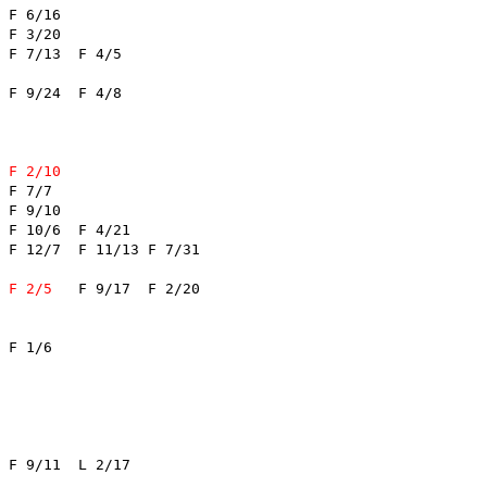
/20	

4/8	

F 2/10
/10	

F 4/21	

F 7/31	

F 2/5
	F 9/17	F 2/20	

L 2/17	
