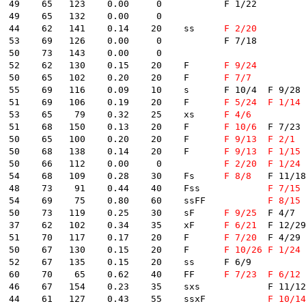
65   123    0.00     0        	F 1/22	

9    65   132    0.00     0        	

 152  3942  寺田　祥　　　山口 -756- A1 A1 A1 A1    6.70    44    62   141    0.14    20    ss    	
F 2/20
69   126    0.00     0        	F 7/18	

0    73   143    0.00     0        	

 155  3056  松野京吾　　　山口 -730- A1 A1 A1 A1    6.69    52    62   130    0.15    20    F    	
F 9/24
 156  3484  芝田浩治　　　兵庫 -672- A1 A1 A1 A1    6.69    50    65   102    0.20    20    F    	
F 7/7
 116    0.09    10    s    	F 10/4	F 9/28	

 158  3685  荒井輝年　　　岡山 -629- A1 A1 A1 A1    6.68    51    69   106    0.19    20    F    	
F 5/24
F 1/14
	F 9/17	
 159  2930  新良一規　　　山口 -653- A1 A1 A1 A1    6.66    53    65    79    0.32    25    xs    	
F 4/6
 160  3612  馬袋義則　　　兵庫 -686- A1 A1 A1 A1    6.66    51    68   150    0.13    20    F    	
F 10/6
	F 7/23	

 161  3664  鈴木賢一　　　埼玉 -738- A1 A1 A1 A1    6.66    50    65   100    0.20    20    F    	
F 9/13
F 2/1
	F 1/2
 162  4049  高沖健太　　　三重 -616- A2 A1 A2 A2    6.66    50    68   138    0.14    20    F    	
F 9/13
F 1/15
	F 4
 163  3297  藤丸光一　　　福岡 -753- A1 A1 A1 A1    6.65    50    66   112    0.00     0        	
F 2/20
F 1/24
 164  3412  鈴木　博　　　埼玉 -631- A1 A1 A1 A1    6.65    54    68   109    0.28    30    Fs    	
F 8/8
	F 11/18	

 165  3908  重成一人　　　香川 -730- A1 A1 A1 A2    6.65    48    73    91    0.44    40    Fss    	
F 7/15
 166  3651  中野秀彦　　　山梨 -554- A2 A2 A2 A2    6.64    54    69    75    0.80    60    ssFF    	
F 8/15
 167  3904  森　貴洋　　　大阪 -608- A2 A1 A2 A1    6.64    50    73   119    0.25    30    sF    	
F 9/25
	F 4/7	

 168  3996  秋山直之　　　群馬 -714- A1 A1 A1 A1    6.63    37    62   102    0.34    35    xF    	
F 6/21
	F 12/29	

 169  3141  山来和人　　　千葉 -665- A1 A1 A2 A1    6.62    51    70   117    0.17    20    F    	
F 7/20
	F 4/29	

 170  3555  野添貴裕　　　大阪 -616- A2 A1 A1 A2    6.62    50    67   130    0.15    20    F    	
F 10/26
F 1/24
 67   135    0.15    20    ss    	F 6/9	

 172  4024  井口佳典　　　三重 -574- A2 A1 A1 A2    6.62    60    70    65    0.62    40    FF    	
F 7/23
F 6/12
 154    0.23    35    sxs    	F 11/12	F 7/28	

 174  3233  小畑実成　　　岡山 -687- A1 A1 A1 A1    6.61    44    61   127    0.43    55    ssxF    	
F 10/14