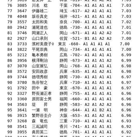
  80  2942  瀬尾達也　　　徳島 -730- A1 A1 A1 A1    7.01    48    62  
  81  3746  岡瀬正人　　　岡山 -671- A1 A1 A2 A2    7.01    54   
  83  3733  濱村美鹿子♀　東京 -660- A1 A1 A1 A1    7.00    56    73   142
  84  3822  平尾崇典　　　岡山 -734- A1 A1 A1 A1    7.00    4
  86  3956  横澤剛治　　　静岡 -673- A1 A1 A1 A2    6.99    54   
  88  3572  安田政彦　　　兵庫 -635- A1 A1 A2 A1    6.98    51   
  89  3744  徳増秀樹　　　静岡 -730- A1 A1 A1 A1    6.97    51    
  90  3780  魚谷智之　　　兵庫 -710- A1 A1 A1 A1    6.97    45    63 
  91  3792  田中　豪　　　東京 -670- A1 A1 A1 A1    6.97    47    
  92  3327  野長瀬正孝　　静岡 -755- A1 A1 A1 A1    6.96    4
  93  3360  原田富士男　　福岡 -660- A1 A1 A1 A1    6.96    51    67 
  94  3563  堤　　昇　　　静岡 -583- A2 A1 A2 A2    6.96    57    74  
  98  3541  三嶌誠司　　　香川 -741- A1 A1 A1 A1    6.92    4