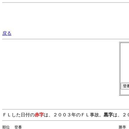
戻る
ＦＬした日付の
赤字
は、２００３年のＦＬ事故。
黒字
は、２
順位  登番                                        