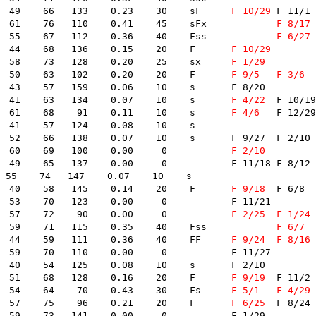
  51  3719  辻　栄蔵　　　広島 -741- A1 A1 A1 A1    7.32    49    66   133    0.23    30    sF    	
F 10/29
	F 11/1	F 1/1	

  52  3984  坂口　周　　　三重 -650- A1 A1 B1 A1    7.32    61    76   110    0.41    45    sFx    	
F 8/17
  53  3427  大賀広幸　　　山口 -707- A1 A1 A1 A1    7.29    55    67   112    0.36    40    Fss    	
F 6/27
  54  3347  矢後　剛　　　東京 -723- A1 A1 A1 A1    7.26    44    68   136    0.15    20    F    	
F 10/29
  55  3952  中澤和志　　　埼玉 -648- A1 A1 A1 B2    7.26    58    73   128    0.20    25    sx    	
F 1/29
  56  3245  池上裕次　　　埼玉 -767- A1 A1 A1 A1    7.25    50    63   102    0.20    20    F    	
F 9/5
F 3/6
	F 2/
 57   159    0.06    10    s    	F 8/20	

  58  3265  今村暢孝　　　福岡 -752- A1 A1 A1 A1    7.20    41    63   134    0.07    10    s    	
F 4/22
	F 10/19	F 9/26	F 3/10	

  59  3312  新美進司　　　愛知 -685- A1 A1 A1 A1    7.19    61    68    91    0.11    10    s    	
F 4/6
	F 12/29	F 9/14	F 3/13	

1    57   124    0.08    10    s    	

 138    0.07    10    s    	F 9/27	F 2/10	

  62  3909  佐々木康幸　　静岡 -633- A1 A1 A1 A1    7.17    60    69   100    0.00     0        	
F 2/10
 137    0.00     0        	F 11/18	F 8/12	

    74   147    0.07    10    s    	

  65  3589  西村　勝　　　埼玉 -776- A1 A1 A1 A1    7.12    40    58   145    0.14    20    F    	
F 9/18
	F 6/8	F 4/5	

70   123    0.00     0        	F 11/21	

  67  3349  吉田一郎　　　長崎 -648- A1 A1 A1 A1    7.09    57    72    90    0.00     0        	
F 2/25
F 1/24
  68  3983  須藤博倫　　　埼玉 -694- A1 A1 A1 A1    7.09    59    71   115    0.35    40    Fss    	
F 6/7
	F 5/2
  69  3381  滝沢芳行　　　埼玉 -732- A1 A1 A1 A1    7.07    44    59   111    0.36    40    FF    	
F 9/24
F 8/16
	F 1
70   110    0.00     0        	F 11/27	

 54   125    0.08    10    s    	F 2/10	

  72  2528  新井敏司　　　栃木 -675- A1 A1 A1 A1    7.04    51    68   128    0.16    20    F    	
F 9/19
	F 11/2	

  73  3200  熊谷直樹　　　北海 -749- A1 A1 A1 A1    7.04    54    64    70    0.43    30    Fs    	
F 5/1
F 4/29
	F 6/30
  74  1910  大森健二　　　岡山 -713- A1 A1 A1 A1    7.03    57    75    96    0.21    20    F    	
F 6/25
	F 8/24	

73   141    0.00     0        	F 1/29	
