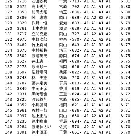
 125  3716  石渡鉄兵　　　千葉 -713- A1 A1 A1 A1    6.81    48    
 126  2672  高山秀則　　　宮崎 -702- A1 A1 A1 A1    6.80    48   
 129  3329  作野　恒　　　愛知 -683- A1 A1 A1 A1    6.79    48    
 131  3717  立間充宏　　　岡山 -727- A1 A2 A1 A2    6.78    54    68  
 133  3462  竹上真司　　　岡山 -643- A1 A1 B2 A1    6.77    5
 134  3075  中村裕将　　　埼玉 -682- A1 A1 A1 A1    6.76    51    
 135  3502  渡邉英児　　　静岡 -674- A1 A1 A1 A1    6.75    47    66  
 136  3627  井上恵一　　　福岡 -628- A1 A1 A2 A2    6.75    50   
 137  2273  原田順一　　　福岡 -626- A1 A1 A1 A1    6.74    50    
 139  3743  林　美憲　　　徳島 -720- A1 B1 A1 A1    6.74    55    63
 140  2787  藤井定美　　　群馬 -613- A2 A1 A1 A1    6.73    5
 141  3849  中岡正彦　　　香川 -619- A1 A1 A1 A1    6.73    50   
 143  2325  渡辺義則　　　宮崎 -685- A1 A1 A1 A1    6.71    50   
 144  3352  小川晃司　　　福岡 -621- A1 A1 A2 A1    6.71    4
 145  3961  谷村一哉　　　山口 -636- A1 A1 A2 A2    6.71    53   
 146  2997  池上正浩　　　岡山 -650- A1 A2 A1 A1    6.70    53    
 149  3391  鈴木茂正　　　千葉 -661- A1 A1 A1 A1    6.70    52   