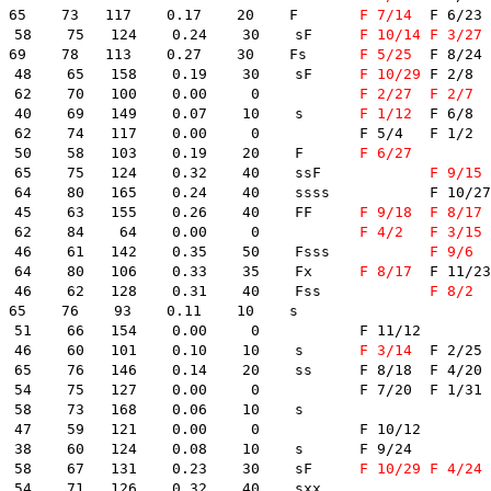
  26  3618  海野ゆかり♀　広島 -684- A1 A1 A1 A1    7.58    65    73   117    0.17    20    F    	
F 7/14
	F 6/23	F 6/16	

  27  3054  北川幸典　　　広島 -674- A1 A1 A1 A1    7.57    58    75   124    0.24    30    sF    	
F 10/14
F 3/27
	F 3
  28  3774  横西奏恵♀　　徳島 -731- A1 A1 A1 A1    7.57    69    78   113    0.27    30    Fs    	
F 5/25
	F 8/24	F 7/13	F 4/5	

  29  3783  瓜生正義　　　福岡 -786- A1 A1 A1 A1    7.56    48    65   158    0.19    30    sF    	
F 10/29
	F 2/8	

  30  3257  田頭　実　　　福岡 -629- A1 A1 A1 A1    7.54    62    70   100    0.00     0        	
F 2/27
F 2/7
	F 9/24	F 
  31  3300  川崎智幸　　　岡山 -703- A1 A1 A1 A1    7.53    40    69   149    0.07    10    s    	
F 1/12
	F 6/8	

   117    0.00     0        	F 5/4	F 1/2	

  33  3307  上瀧和則　　　佐賀 -804- A1 A1 A1 A1    7.50    50    58   103    0.19    20    F    	
F 6/27
  34  3899  吉田弘文　　　福岡 -733- A1 A1 A1 A2    7.48    65    75   124    0.32    40    ssF    	
F 9/15
  165    0.24    40    ssss    	F 10/27	F 7/7	

  36  3554  仲口博崇　　　愛知 -756- A1 A1 A1 A1    7.45    45    63   155    0.26    40    FF    	
F 9/18
F 8/17
	F 9
  37  3873  別府昌樹　　　広島 -604- A2 A1 A1 A1    7.44    62    84    64    0.00     0        	
F 4/2
F 3/15
	F 10/6	
  38  3304  烏野賢太　　　徳島 -622- A1 A1 A1 A1    7.42    46    61   142    0.35    50    Fsss    	
F 9/6
	F 12/7	F 11/13	
  39  3782  伊藤　宏　　　福岡 -594- A2 A1 A1 B1    7.42    64    80   106    0.33    35    Fx    	
F 8/17
	F 11/23	

  40  3331  新美恵一　　　愛知 -765- A1 A1 A1 A1    7.41    46    62   128    0.31    40    Fss    	
F 8/2
    76    93    0.11    10    s    	

66   154    0.00     0        	F 11/12	

  43  3721  守田俊介　　　京都 -794- A1 A1 A1 A1    7.40    46    60   101    0.10    10    s    	
F 3/14
	F 2/25	F 1/6	

 146    0.14    20    ss    	F 8/18	F 4/20	

 127    0.00     0        	F 7/20	F 1/31	

8    73   168    0.06    10    s    	

59   121    0.00     0        	F 10/12	

 60   124    0.08    10    s    	F 9/24	

  49  3946  赤岩善生　　　愛知 -806- A1 A1 A1 A1    7.34    58    67   131    0.23    30    sF    	
F 10/29
F 4/24
	F 9/11	
4    71   126    0.32    40    sxx    	
