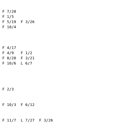
/28	

3/26	

0/4	

	L 6/7	

F 6/12	

/27	F 3/26	
