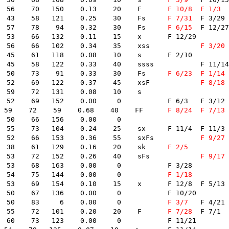
  76  3360  原田富士男　　福岡 -659- A1 A1 A1 A1    7.14    56    70   150    0.13    20    F    	
F 10/8
F 1/3
	F 3/2
  77  3304  烏野賢太　　　徳島 -791- A1 A1 A1 A1    7.13    43    58   121    0.25    30    Fs    	
F 7/31
	F 3/29	

  78  3641  一瀬　明　　　神奈 -667- B2 A1 A1 A1    7.13    57    78    94    0.32    30    Fs    	
F 6/15
	F 12/27	F 10/15	

66   132    0.11    15    x    	F 12/29	

  80  3054  北川幸典　　　広島 -770- A1 A1 A1 A1    7.12    56    66   102    0.34    35    xss    	
F 3/20
	F 8/18	
 61   118    0.08    10    s    	F 2/10	

2    0.33    40    ssss    	F 11/14	F 10/6	F 2/4	

  83  3202  三品隆浩　　　東京 -672- A1 A1 A2 A1    7.10    50    73    91    0.33    30    Fs    	
F 6/23
F 1/14
	F 5
  84  3436  柏野幸二　　　岡山 -643- A1 A1 A1 A1    7.09    52    69   122    0.37    45    xsF    	
F 8/18
9    72   131    0.08    10    s    	

  152    0.00     0        	F 6/3	F 3/12	

  87  3774  横西奏恵♀　　徳島 -687- A1 A1 B2 B2    7.05    59    72    59    0.68    40    FF    	
F 8/24
F 7/13
0    66   156    0.00     0        	

0.24    25    sx    	F 11/4	F 11/3	F 1/30	F 1/14	

  90  3613  角谷健吾　　　東京 -727- A1 A1 A1 A1    7.03    52    66   153    0.36    55    sxFs    	
F 9/27
  91  3635  石田政吾　　　石川 -733- A1 A1 A1 A1    7.03    38    61   129    0.16    20    sk    	
F 2/5
  92  3726  桂林　寛　　　福岡 -689- A1 A1 A1 A1    7.03    53    72   152    0.26    40    sFs    	
F 9/17
	F 8
68   163    0.00     0        	F 3/28	

  94  2809  大西英一　　　東京 -636- A1 A1 A1 A1    7.01    54    75   144    0.00     0        	
F 1/18
 0.10    15    x    	F 12/8	F 5/13	F 2/20	F 1/5	

67   136    0.00     0        	F 10/20	

  97  3887  鎌田　義　　　兵庫 -668- A1 A1 A1 A1    7.00    50    83     6    0.00     0        	
F 3/7
	F 4/21	F 4/9	

  98  3156  金子良昭　　　静岡 -727- A1 A1 A1 A1    6.98    55    72   101    0.20    20    F    	
F 7/28
	F 7/1	F 1/6	

73   123    0.00     0        	F 11/21	
