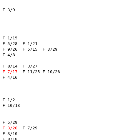
F 1/21	

F 3/29	

F 7/17
	F 11/25	F 10/26	

6	

/13	

/29	

F 3/20
	F 7/29	

/18	
