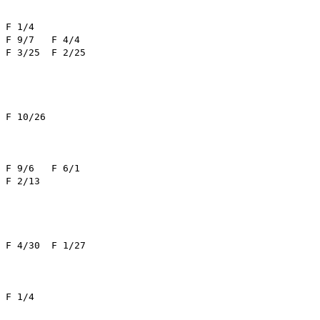
4/4	

6/1	

/13	

F 1/27	
