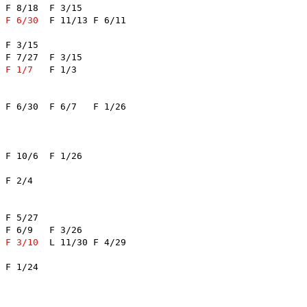
F 6/30
	F 11/13	F 6/11	

5	

3/15	

F 1/7
	F 1/3	

F 1/26	

F 3/10
	L 11/30	F 4/29	
