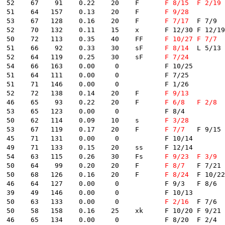
 150  3915  繁野谷圭介　　大阪 -551- A2 A1 A2 A1    6.66    52    67    91    0.22    20    F    	
F 8/15
F 2/19
	F 11/28	F 6/5	
 151  3329  作野　恒　　　愛知 -666- A1 A1 A1 A1    6.65    51    64   157    0.13    20    F    	
F 9/28
 152  3627  井上恵一　　　福岡 -583- A2 A2 A1 A2    6.65    53    67   128    0.16    20    F    	
F 7/17
	F 7/9	F 1/4	

.11    15    x    	F 12/30	F 12/19	F 7/26	F 2/10	

 154  4044  湯川浩司　　　大阪 -619- A1 A2 A2 B1    6.64    50    72   113    0.35    40    FF    	
F 10/27
F 7/7
	F 8/
 155  4048  坂谷真史　　　福井 -690- A1 A2 B1 B1    6.64    51    66    92    0.33    30    sF    	
F 8/14
	L 5/13	F 1/5	

 156  2430  林　　貢　　　岡山 -702- A1 A1 A1 A1    6.63    52    64   119    0.25    30    sF    	
F 7/24
66   163    0.00     0        	F 10/25	

64   111    0.00     0        	F 7/25	

71   146    0.00     0        	F 1/26	

 160  4055  吉田俊彦　　　兵庫 -647- A1 A2 B1 B1    6.62    52    72   138    0.14    20    F    	
F 9/13
 161  3151  落合敬一　　　長崎 -710- A1 A1 A1 A1    6.61    46    65    93    0.22    20    F    	
F 6/8
F 2/8
	F 1/
 65   123    0.00     0        	F 8/4	

 163  3761  山本光雄　　　滋賀 -659- A1 A1 A1 A1    6.61    50    62   114    0.09    10    s    	
F 3/28
 164  3823  本部真吾　　　三重 -631- A1 B1 A2 B1    6.59    53    67   119    0.17    20    F    	
F 7/7
	F 9/15	F 5/4	F 4/8	

71   131    0.00     0        	F 10/14	

71   133    0.15    20    ss    	F 12/14	

 167  3654  武田光史　　　福井 -575- A2 A1 A1 A2    6.58    54    63   115    0.26    30    Fs    	
F 9/23
F 3/9
	F 10/
 168  3912  川原正明　　　石川 -714- A1 A2 A1 B1    6.58    50    64    99    0.20    20    F    	
F 8/7
	F 7/21	F 4/30	F 4/21	

 169  1910  大森健二　　　岡山 -711- A1 A1 A1 A2    6.57    50    68   126    0.16    20    F    	
F 8/24
	F 10/22	F 1/26	

   127    0.00     0        	F 9/3	F 8/6	

49   146    0.00     0        	F 10/13	

 172  3550  都築正治　　　愛知 -684- A1 A1 A2 A1    6.57    50    63   133    0.00     0        	
F 2/16
	F 7/6	

0.16    25    xk    	F 10/20	F 9/21	F 1/16	F 1/6	

  134    0.00     0        	F 8/20	F 2/4	
