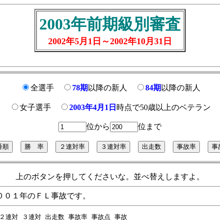
2003年前期級別審査
2002年5月1日～
2002年10月31日
全選手
78期
以降の新人
84期
以降の新人
女子選手
2003年4月1日
時点で50歳以上のベテラン
位から
位まで
上のボタンを押してくださいな。並べ替えしますよ。
００１年のＦＬ事故です。
  勝率 ２連対 ３連対 出走数 事故率 事故点 事故
