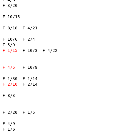
0	

F 4/21	

/9	

F 1/15
	F 10/3	F 4/22	

F 4/5
	F 10/8	

F 2/10
	F 2/14	

/3	
