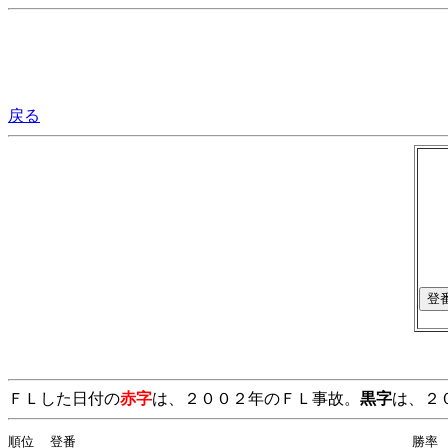
戻る
ＦＬした日付の
赤字
は、２００２年のＦＬ事故。
黒字
は、２
順位  登番                                        