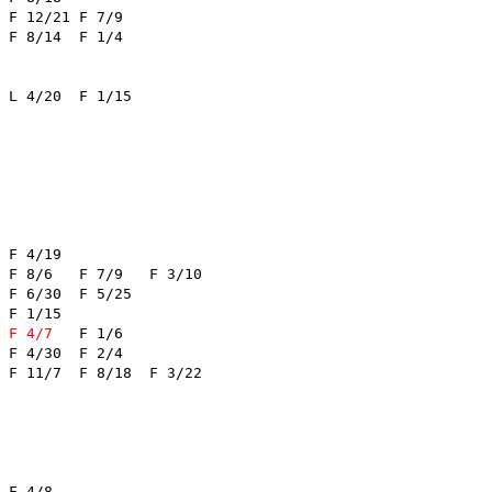
	F 7/9	

	F 1/4	

/9	F 3/10	

F 4/7
	F 1/6	

2/4	

/18	F 3/22	
