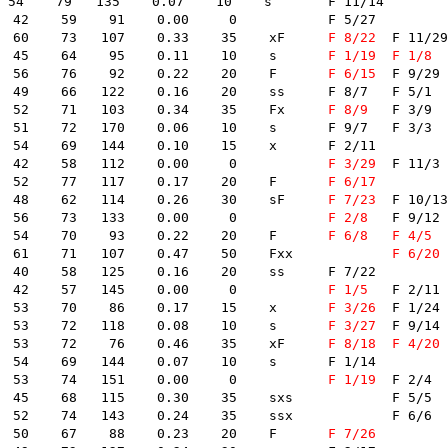
79   135    0.07    10    s    	F 11/14	

59    91    0.00     0        	F 5/27	

 102  4012  中村有裕　　　滋賀 -632- A1 A2 B1 A2    6.96    60    73   107    0.33    35    xF    	
F 8/22
	F 11/29	F 1/4	

 103  3780  魚谷智之　　　兵庫 -624- A1 A1 A1 A1    6.95    45    64    95    0.11    10    s    	
F 1/19
F 1/8
	F 9/7	F 
 104  3828  明石正之　　　兵庫 -615- A2 A2 A2 A2    6.95    56    76    92    0.22    20    F    	
F 6/15
	F 9/29	F 3/25	F 2/25	

   122    0.16    20    ss    	F 8/7	F 5/1	

 106  3343  齊藤寛人　　　福井 -593- A2 A1 A2 A1    6.94    52    71   103    0.34    35    Fx    	
F 8/9
	F 3/9	

   170    0.06    10    s    	F 9/7	F 3/3	

 69   144    0.10    15    x    	F 2/11	

 109  3499  市川哲也　　　広島 -662- A1 A1 A1 A1    6.92    42    58   112    0.00     0        	
F 3/29
	F 11/3	F 10/26	

 110  3940  飯山　泰　　　神奈 -693- A1 B1 A2 B1    6.92    52    77   117    0.17    20    F    	
F 6/17
 111  3612  馬袋義則　　　兵庫 -684- A1 A1 A2 A1    6.90    48    62   114    0.26    30    sF    	
F 7/23
	F 10/13	

 112  2325  渡辺義則　　　宮崎 -674- A1 A1 A1 A1    6.89    56    73   133    0.00     0        	
F 2/8
	F 9/12	

 113  3589  西村　勝　　　埼玉 -727- A1 A1 A1 A1    6.89    54    70    93    0.22    20    F    	
F 6/8
F 4/5
	F 9/6	F 
 114  3848  川上聡介　　　愛知 -696- A1 A2 B1 A2    6.89    61    71   107    0.47    50    Fxx    	
F 6/20
	F 2
 58   125    0.16    20    ss    	F 7/22	

 116  3268  森　竜也　　　三重 -651- A1 A1 A1 A1    6.81    42    57   145    0.00     0        	
F 1/5
	F 2/11	

 117  3448  高山秀雄　　　群馬 -647- A1 A1 A2 A1    6.81    53    70    86    0.17    15    x    	
F 3/26
	F 1/24	

 118  3978  齊藤　仁　　　東京 -599- A2 A1 A2 A2    6.80    53    72   118    0.08    10    s    	
F 3/27
	F 9/14	

 119  3959  坪井康晴　　　静岡 -669- A1 A1 A1 A1    6.79    53    72    76    0.46    35    xF    	
F 8/18
F 4/20
	F 4/30	
 69   144    0.07    10    s    	F 1/14	

 121  3956  横澤剛治　　　静岡 -649- A1 A2 A1 A1    6.78    53    74   151    0.00     0        	
F 1/19
	F 2/4	

 68   115    0.30    35    sxs    	F 5/5	

   143    0.24    35    ssx    	F 6/6	F 1/4	

 124  3849  中岡正彦　　　香川 -680- A1 A1 A1 A1    6.75    50    67    88    0.23    20    F    	
F 7/26