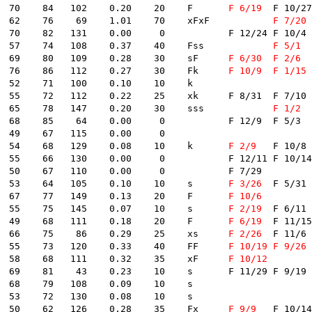
   1  3388  今垣光太郎　　石川 -801- A1 A1 A1 A1    9.45    70    84   102    0.20    20    F    	
F 6/19
	F 10/27	F 8/18	F 3/15	

   2  3024  西島義則　　　広島 -843- A1 A1 A1 A1    8.48    62    76    69    1.01    70    xFxF    	
F 7/20
 131    0.00     0        	F 12/24	F 10/4	

   4  3415  松井　繁　　　大阪 -864- A1 A1 A1 A1    8.27    57    74   108    0.37    40    Fss    	
F 5/1
	F 3/1
   5  3200  熊谷直樹　　　北海 -719- A1 A1 A1 A1    8.21    69    80   109    0.28    30    sF    	
F 6/30
F 2/6
	F 7/27	F 
   6  3903  白石　健　　　兵庫 -682- A1 A1 A1 A1    8.19    76    86   112    0.27    30    Fk    	
F 10/9
F 1/15
2    71   100    0.10    10    k    	

 112    0.22    25    xk    	F 8/31	F 7/10	

   9  3941  池田浩二　　　愛知 -705- A1 A1 A1 A2    8.07    65    78   147    0.20    30    sss    	
F 1/2
	F 6/30	F 6/7	
   64    0.00     0        	F 12/9	F 5/3	

9    67   115    0.00     0        	

  12  2992  今村　豊　　　山口 -886- A1 A1 A1 A1    8.00    54    68   129    0.08    10    k    	
F 2/9
	F 10/8	

.00     0        	F 12/11	F 10/14	F 10/6	F 1/26	

67   110    0.00     0        	F 7/29	

  15  3854  吉川元浩　　　兵庫 -736- A1 A1 A1 A1    7.90    53    64   105    0.10    10    s    	
F 3/26
	F 5/31	F 2/4	

  16  2672  高山秀則　　　宮崎 -644- A1 A1 A1 A1    7.89    67    77   149    0.13    20    F    	
F 10/6
  17  3251  平石和男　　　埼玉 -686- A1 A1 A1 A1    7.81    55    75   145    0.07    10    s    	
F 2/19
	F 6/11	

  18  3779  原田幸哉　　　愛知 -790- A1 A1 A1 A1    7.81    49    68   111    0.18    20    F    	
F 6/19
	F 11/15	F 5/27	

  19  3517  高橋　勲　　　神奈 -704- B2 A1 A1 A1    7.79    66    75    86    0.29    25    xs    	
F 2/26
	F 11/6	F 6/9	F 3/26	

  20  3265  今村暢孝　　　福岡 -747- A1 A1 A1 A1    7.77    55    73   120    0.33    40    FF    	
F 10/19
F 9/26
  21  3703  鳥飼　眞　　　福岡 -759- A1 A1 A1 A1    7.77    58    68   111    0.32    35    xF    	
F 10/12
    0.23    10    s    	F 11/29	F 9/19	F 1/24	

8    79   108    0.09    10    s    	

3    72   130    0.08    10    s    	

  25  3557  太田和美　　　大阪 -729- A1 A1 A1 A1    7.67    50    62   126    0.28    35    Fx    	
F 9/9
	F 10/14	
