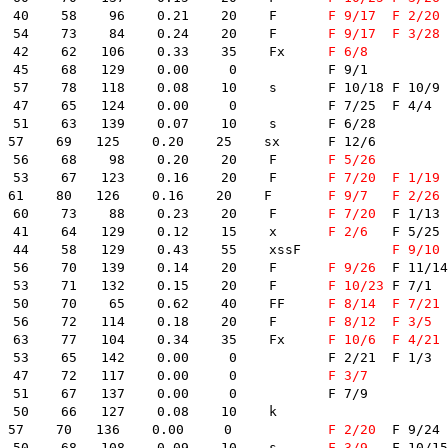
  51  3331  新美恵一　　　愛知 -742- A1 A1 A1 A1    7.27    40    58    96    0.21    20    F    	
F 9/17
F 2/20
	F 12/21
  52  3685  荒井輝年　　　岡山 -673- A1 A1 A2 A2    7.26    54    73    84    0.24    20    F    	
F 9/17
F 3/28
	F 8/14
  53  3300  川崎智幸　　　岡山 -714- A1 A1 A1 A1    7.25    42    62   106    0.33    35    Fx    	
F 6/8
 68   129    0.00     0        	F 9/1	

0.08    10    s    	F 10/18	F 10/9	L 4/20	F 1/15	

  124    0.00     0        	F 7/25	F 4/4	

 63   139    0.07    10    s    	F 6/28	

69   125    0.20    25    sx    	F 12/6	

  59  3983  須藤博倫　　　埼玉 -740- A1 A1 A1 A2    7.22    56    68    98    0.20    20    F    	
F 5/26
  60  3898  平田忠則　　　福岡 -760- A1 A1 A1 A1    7.21    53    67   123    0.16    20    F    	
F 7/20
F 1/19
  61  3302  谷川里江♀　　愛知 -650- A1 A1 A1 A1    7.20    61    80   126    0.16    20    F    	
F 9/7
F 2/26
  62  3085  川名　稔　　　千葉 -677- A1 A1 A1 A1    7.19    60    73    88    0.23    20    F    	
F 7/20
	F 1/13	

  63  3245  池上裕次　　　埼玉 -744- A1 A1 A1 A1    7.18    41    64   129    0.12    15    x    	
F 2/6
	F 5/25	F 4/19	

  64  3554  仲口博崇　　　愛知 -843- A1 A1 A1 A1    7.18    44    58   129    0.43    55    xssF    	
F 9/10
	F 8/6	F 7
  65  3826  村田修次　　　東京 -616- A1 A1 A1 A1    7.18    56    70   139    0.14    20    F    	
F 9/26
	F 11/14	F 6/30	F 5/25	

  66  3576  白水勝也　　　福岡 -695- A1 A1 A1 A1    7.17    53    71   132    0.15    20    F    	
F 10/23
	F 7/1	F 1/15	

  67  3960  菊地孝平　　　静岡 -654- A1 A1 A2 A2    7.17    50    70    65    0.62    40    FF    	
F 8/14
F 7/21
  68  2974  木下繁美　　　福岡 -681- A1 A1 A1 A1    7.16    56    72   114    0.18    20    F    	
F 8/12
F 3/5
	F 4/30	F 
  69  3873  別府昌樹　　　広島 -658- A1 A1 A1 A2    7.16    63    77   104    0.34    35    Fx    	
F 10/6
F 4/21
	F 11/7	F 8
  142    0.00     0        	F 2/21	F 1/3	

  71  3246  星野政彦　　　大阪 -646- A1 A1 A1 A1    7.15    47    72   117    0.00     0        	
F 3/7
 67   137    0.00     0        	F 7/9	

0    66   127    0.08    10    k    	

  74  3334  角　ひとみ♀　広島 -634- A1 A1 A2 A1    7.15    57    70   136    0.00     0        	
F 2/20
	F 9/24	

  75  3621  天野晶夫　　　愛知 -761- A1 A1 A1 A2    7.15    50    68   108    0.09    10    s    	
F 3/9
	F 10/15	F 4/8	
