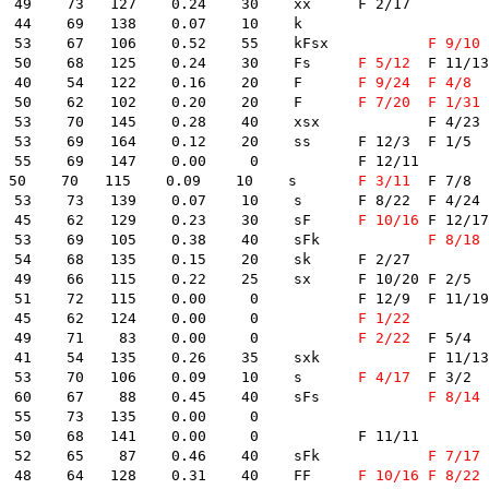
 73   127    0.24    30    xx    	F 2/17	

4    69   138    0.07    10    k    	

 127  3805  高橋英之　　　東京 -583- A2 B1 A1 B1    6.74    53    67   106    0.52    55    kFsx    	
F 9/10
	F 7
 128  3233  小畑実成　　　岡山 -682- A1 A1 A1 A1    6.73    50    68   125    0.24    30    Fs    	
F 5/12
	F 11/13	F 1/5	

 129  3257  田頭　実　　　福岡 -714- A1 A1 A1 A1    6.73    40    54   122    0.16    20    F    	
F 9/24
F 4/8
	F 5/19	F 
 130  3548  室田泰史　　　福井 -620- A1 A1 A2 A1    6.73    50    62   102    0.20    20    F    	
F 7/20
F 1/31
	F 1
 70   145    0.28    40    xsx    	F 4/23	

  164    0.12    20    ss    	F 12/3	F 1/5	

69   147    0.00     0        	F 12/11	

 134  3611  岩崎芳美♀　　徳島 -630- A1 A1 A1 A1    6.71    50    70   115    0.09    10    s    	
F 3/11
	F 7/8	F 4/17	

 0.07    10    s    	F 8/22	F 4/24	F 4/9	F 1/2	

 136  3792  田中　豪　　　東京 -707- A1 A1 A1 A1    6.71    45    62   129    0.23    30    sF    	
F 10/16
	F 12/17	F 8/20	F 3/21	

 137  2377  倉尾良一　　　福岡 -676- A1 A1 A1 A1    6.70    53    69   105    0.38    40    sFk    	
F 8/18
	F 10/6
 68   135    0.15    20    sk    	F 2/27	

 115    0.22    25    sx    	F 10/20	F 2/5	

 115    0.00     0        	F 12/9	F 11/19	

 141  3406  中里英夫　　　栃木 -646- A1 A1 A1 A1    6.69    45    62   124    0.00     0        	
F 1/22
 142  3788  一宮稔弘　　　徳島 -614- A2 A1 A1 B2    6.69    49    71    83    0.00     0        	
F 2/22
	F 5/4	F 2/3	

54   135    0.26    35    sxk    	F 11/13	

 144  3336  遠藤晃司　　　東京 -640- A1 A1 A2 A1    6.68    53    70   106    0.09    10    s    	
F 4/17
	F 3/2	

 145  3575  田野邊秀樹　　東京 -559- A2 B1 A2 A2    6.68    60    67    88    0.45    40    sFs    	
F 8/14
	F 10/3	
5    73   135    0.00     0        	

68   141    0.00     0        	F 11/11	

 148  3353  前田光昭　　　埼玉 -725- A1 A1 A1 A1    6.66    52    65    87    0.46    40    sFk    	
F 7/17
	F 11/7	L 7
 149  3502  渡邉英児　　　静岡 -664- A1 A1 A1 A1    6.66    48    64   128    0.31    40    FF    	
F 10/16
F 8/22