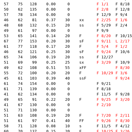
  26  3719  辻　栄蔵　　　広島 -756- A1 A1 A1 A1    7.67    57    75   128    0.00     0        	
F 1/1
	F 8/18	

  27  3783  瓜生正義　　　福岡 -764- A1 A1 A1 A1    7.67    50    62   135    0.00     0        	
F 2/8
	F 12/8	F 3/9	

  134    0.00     0        	F 12/9	F 9/4	

  29  3721  守田俊介　　　京都 -756- A1 A1 A1 A1    7.64    46    62    81    0.37    30    xx    	
F 2/25
F 1/6
  132    0.15    20    ss    	F 5/29	F 2/4	

 61    97    0.00     0        	F 9/9	

  32  3072  西田　靖　　　神奈 -785- A1 A1 A1 A1    7.56    53    65   141    0.14    20    F    	
F 8/20
	F 10/15	F 1/15	

  33  3946  赤岩善生　　　愛知 -689- A1 A1 A2 A1    7.56    67    77   153    0.20    30    sF    	
F 9/11
L 2/17
	F 5/28	
  34  3489  大場　敏　　　静岡 -677- A1 A1 A2 A1    7.53    61    77   118    0.17    20    F    	
F 5/4
F 1/2
	F 9/26	F 5/15	
  35  3534  野澤大二　　　東京 -755- A1 A1 A1 A1    7.46    46    62   121    0.25    30    sF    	
F 9/24
	F 10/6	F 4/8	

74   106    0.19    20    ss    	F 12/27	

  37  3897  白井英治　　　山口 -728- A1 A1 A1 A1    7.45    51    69    99    0.25    25    sx    	
F 3/29
	F 10/9	F 8/14	F 3/27	

  38  3010  大嶋一也　　　愛知 -704- A1 A1 A1 A1    7.44    49    62   108    0.51    55    xFF    	
F 8/30
  39  2942  瀬尾達也　　　徳島 -766- A1 A1 A1 A1    7.43    55    72   100    0.20    20    F    	
F 10/29
F 3/6
	F 4/1
  40  3290  倉谷和信　　　大阪 -783- A1 A1 A1 A1    7.42    45    61   103    0.39    40    ssF    	
F 9/24
74   154    0.00     0        	F 9/21	

71   139    0.00     0        	F 8/18	

4    0.00     0        	F 11/5	F 9/28	F 1/2	

  44  4028  田村隆信　　　徳島 -694- A1 A1 A1 A2    7.41    49    65    91    0.22    20    F    	
F 9/25
F 3/20
	F 10
  45  3159  江口晃生　　　群馬 -742- A1 A1 A1 A1    7.40    41    67   130    0.00     0        	
F 2/10
1    71   130    0.00     0        	

  47  3713  伊藤誠二　　　愛知 -688- A1 A1 A1 A1    7.33    51    63   108    0.19    20    F    	
F 7/20
F 2/11
	F 5
  48  3422  服部幸男　　　静岡 -823- A1 A1 A1 A1    7.29    51    61    97    0.41    40    FF    	
F 9/26
F 8/30
    0.08    10    s    	F 11/5	F 4/12	F 3/10	

  50  3212  亀本勇樹　　　広島 -759- A1 A1 A1 A1    7.28    60    70   137    0.15    20    F    	
F 10/25
F 3/26
	F 8