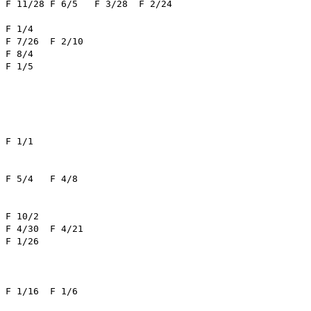
F 3/28	F 2/24	

4	

1	

2	
